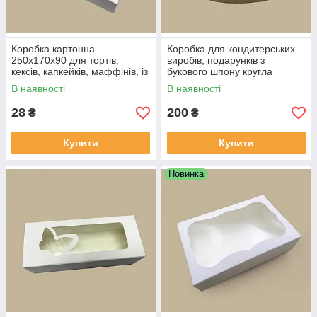
Коробка картонна
Коробка для кондитерських
250х170х90 для тортів,
виробів, подарунків з
кексів, капкейків, маффінів, із
букового шпону кругла
вікном і вставкою
В наявності
В наявності
28
200
₴
₴
Купити
Купити
Новинка