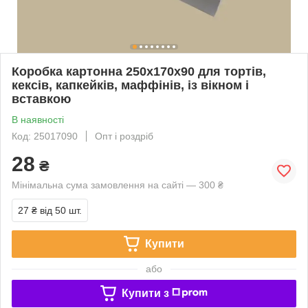
Коробка картонна 250х170х90 для тортів,
кексів, капкейків, маффінів, із вікном і
вставкою
В наявності
Код: 25017090
Опт і роздріб
28
₴
Мінімальна сума замовлення на сайті — 300 ₴
27 ₴
від 50 шт.
Купити
або
Купити з