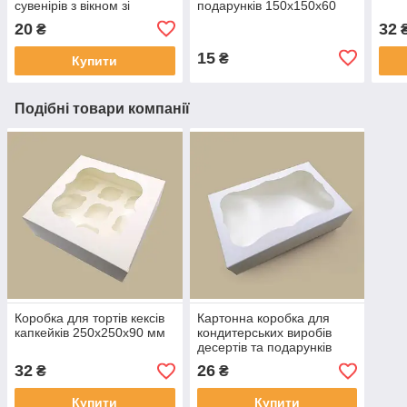
сувенірів з вікном зі
подарунків 150х150х60
вставкою
мм з вікном біла
20
32
₴
15
₴
Купити
Подібні товари компанії
Коробка для тортів кексів
Картонна коробка для
капкейків 250х250х90 мм
кондитерських виробів
десертів та подарунків
250х170х60 мм
32
26
₴
₴
Купити
Купити