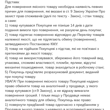
Підстава:

Для повернення якісного товару необхідна наявність певних 
причин для повернення, які вказані в ст. 9 Закону України Про 
захист прав споживачів (далі по тексту - Закон), і стан товару, 
а саме:

1) товар купувався Покупцем не пізніше 14 днів з дати 
подання вимоги про повернення, не рахуючи день покупки;

2) товар підлягає поверненню відповідно до Переліку товарів 
належної якості, що не підлягають обміну (поверненню), 
затвердженого Постановою КМУ.

3) товар не підійшов Покупцеві з підстав, які не пов'язані з 
претензіями до якості товару;

4) товар не використовувався, збережено його товарний вид, 
упаковка, споживчі властивості, пломби, ярлики, відсутні 
механічні пошкодження, товар знаходиться в робочому стані;

5) Покупець пред'являє розрахунковий документ, виданий 
при покупці товару.

УВАГА! При поверненні якісного товару Покупцеві надано 
право обміняти товар на аналогічний у продавця, у якого 
товар купувався (ст.9 Закону), а не відразу вимагати 
повернення грошей. І тільки якщо у Продавця немає 
аналогічного товару для обміну, Покупець має право:

1) повернути придбаний товар одночасно з придбанням у 
Продавця іншого товару з наявного в асортименті магазину з 