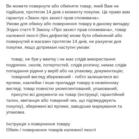
Ви можете повернути або обміняти товар, який Вам не 
підійшов, протягом 14 днів з моменту покупки. Це право вам 
гарантує «Закон про захист прав споживача».

Умови для обміну або повернення товару в даному випадку: 
Згідно статті 9 Закону «Про захист прав споживача», товар 
належної якості (без дефектів) може бути обміняний або 
повернутий в магазин протягом 14 днів, не рахуючи дня 
покупки, якщо дотримані наступні умови:

    товар, не був у вжитку і не має слідів використання: 
подряпин, сколів, потертостей, слідів розтину, немає слідів 
попадання рідини у виріб або на упаковку, документацію;

    товарний вигляд збережений - тобто залишилися всі 
ярлики, наклейки і інше приладдя товару в незмінному 
вигляді, товар повністю укомплектований, упакований;

    присутні всі документи на товар (інструкції, гарантійний 
талон, квитанція або товарний чек, що підтверджують 
покупку), збережені всі ярлики, заводське маркування та 
упаковка.

Інструкція з повернення товару

Обмін / повернення товарів належної якості
