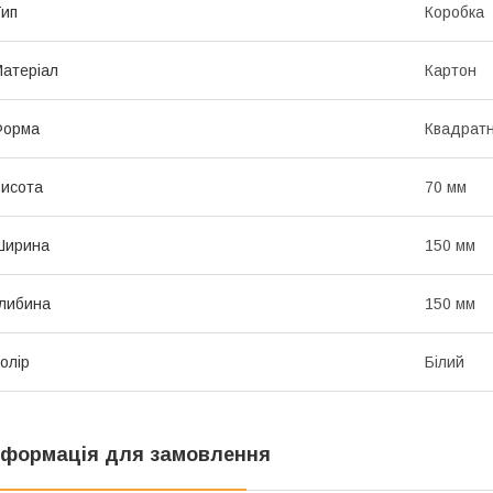
ип
Коробка
атеріал
Картон
Форма
Квадрат
исота
70 мм
Ширина
150 мм
либина
150 мм
олір
Білий
нформація для замовлення