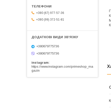
П
+380 (67) 977-57-36
К
+380 (99) 372-51-81
М
К
+380679775736
+380679775736
instagram
Х
https://www.instagram.com/primeshop_ma
gazin
К