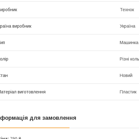
иробник
Технок
раїна виробник
Україна
ип
Машинка
олір
Різні кол
Стан
Новий
атеріал виготовлення
Пластик
нформація для замовлення
іна:
790 ₴