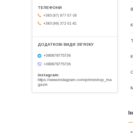
В
+380 (67) 977-57-36
+380 (99) 372-51-81
К
Т
+380679775736
К
+380679775736
instagram
https://www.instagram.com/primeshop_ma
gazin
М
І
Ц