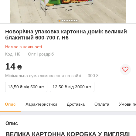
Новорічна упаковка картонна Домік великий
блакитний 600-700 г. Н6
Немає в наявності
Код: Н6
Опт і роздріб
14
₴
Мінімальна сума замовлення на сайті — 300 ₴
13,50 ₴
від 500 шт.
12,50 ₴
від 3000 шт.
Опис
Характеристики
Доставка
Оплата
Умови п
Опис
ВЕЛИКА КАРТОННА КОРОБКА У ВИГЛЯДІ