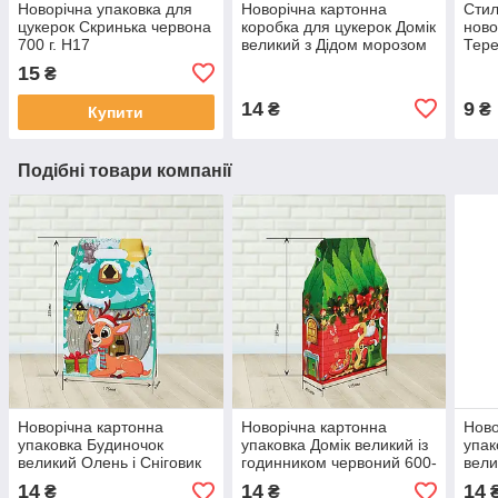
Новорічна упаковка для
Новорічна картонна
Стил
цукерок Скринька червона
коробка для цукерок Домік
ново
700 г. Н17
великий з Дідом морозом
Тере
жовта цегла 600-700 г. Н4
черв
15
₴
14
9
₴
₴
Купити
Подібні товари компанії
Новорічна картонна
Новорічна картонна
Ново
упаковка Будиночок
упаковка Домік великий із
упак
великий Олень і Сніговик
годинником червоний 600-
вели
бірюзовий 600-700 г. Н9
700 г. Н7
700 
14
14
14
₴
₴