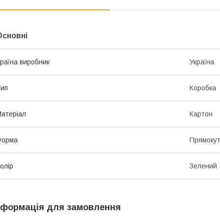
Основні
раїна виробник
Україна
ип
Коробка
атеріал
Картон
Форма
Прямоку
олір
Зелений
нформація для замовлення