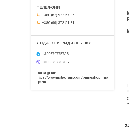
+380 (67) 977-57-36
+380 (99) 372-51-81
+380679775736
+380679775736
instagram
https://www.instagram.com/primeshop_ma
gazin
Н
ш
О
У
Х