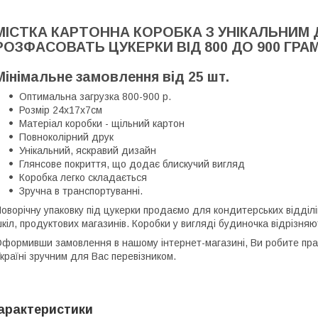
МІСТКА КАРТОННА КОРОБКА З УНІКАЛЬНИМ 
РОЗФАСОВАТЬ ЦУКЕРКИ ВІД 800 ДО 900 ГРА
Мінімальне замовлення від 25 шт.
Оптимальна загрузка 800-900 р.
Розмір 24х17х7см
Матеріал коробки - щільний картон
Повноколірний друк
Унікальний, яскравий дизайн
Глянсове покриття, що додає блискучий вигляд
Коробка легко складається
Зручна в транспортуванні.
оворічну упаковку під цукерки продаємо для кондитерських відділ
кіл, продуктових магазинів. Коробки у вигляді будиночка відрізн
формивши замовлення в нашому інтернет-магазині, Ви робите прав
країні зручним для Вас перевізником.
арактеристики