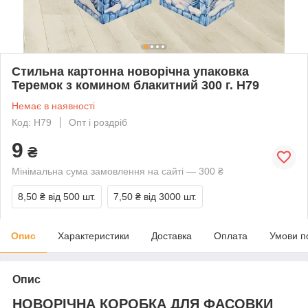
Стильна картонна новорічна упаковка
Теремок з комином блакитний 300 г. Н79
Немає в наявності
Код: Н79
Опт і роздріб
9
₴
Мінімальна сума замовлення на сайті — 300 ₴
8,50 ₴
від 500 шт.
7,50 ₴
від 3000 шт.
Опис
Характеристики
Доставка
Оплата
Умови п
Опис
НОВОРІЧНА КОРОБКА ДЛЯ ФАСОВКИ