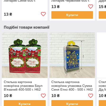
Ліхтарик Синій 600 г.
Ліхтарик Червоний 600 г.
Дідо
13
15
₴
13
₴
Купити
Подібні товари компанії
Стильна картонна
Стильна картонна
Стил
новорічна упаковка Баул
новорічна упаковка Сумка
ново
В'язаний 400-500 г. Н62
Синя Етно 400 - 500 г. Н42
Дід 
400-
10
10
10
₴
₴
Купити
Купити