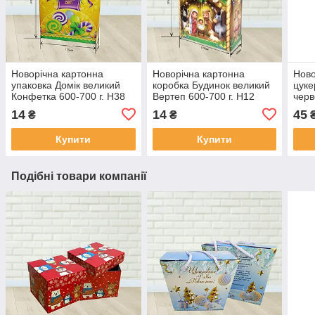
Новорічна картонна
Новорічна картонна
Ново
упаковка Домік великий
коробка Будинок великий
цуке
Конфетка 600-700 г. Н38
Вертеп 600-700 г. Н12
черв
14
14
45
₴
₴
Купити
Купити
Подібні товари компанії