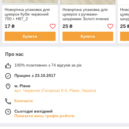
Новорічна упаковка для
Новорічна упаковка для
Ново
цукерок Кубік червоний
цукерок з ручками-
цуке
700 г. Н87_2
шнурками Золоті ялинки
шнур
600 - 700 г. Н74
г. Н
17
25
25
₴
₴
Купити
Купити
Про нас
100% позитивних з 74 відгуків за рік
Працює з 23.10.2017
м. Рівне
вул. Червонія (Гагаріна) 8-б, Рівне, Україна
Контакти
Сьогодні вихідний
Показати весь графік роботи