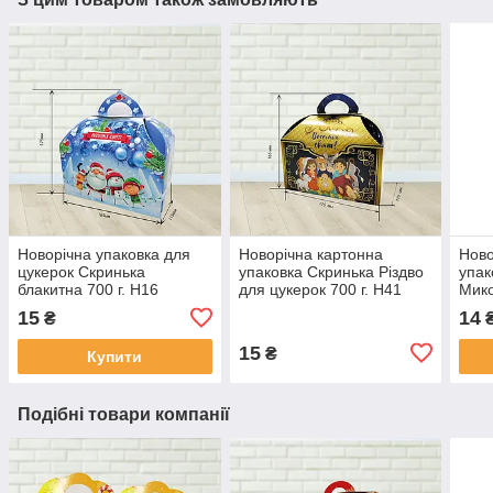
Новорічна упаковка для
Новорічна картонна
Ново
цукерок Скринька
упаковка Скринька Різдво
упак
блакитна 700 г. Н16
для цукерок 700 г. Н41
Мико
15
14
₴
15
₴
Купити
Подібні товари компанії