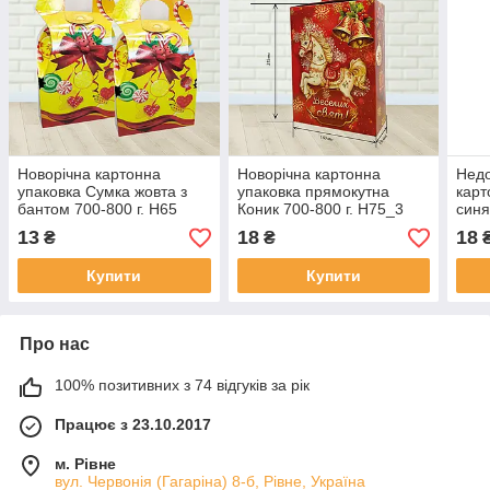
Новорічна картонна
Новорічна картонна
Недо
упаковка Сумка жовта з
упаковка прямокутна
карт
бантом 700-800 г. Н65
Коник 700-800 г. Н75_3
синя
900 
13
18
18
₴
₴
Купити
Купити
Про нас
100% позитивних з 74 відгуків за рік
Працює з 23.10.2017
м. Рівне
вул. Червонія (Гагаріна) 8-б, Рівне, Україна