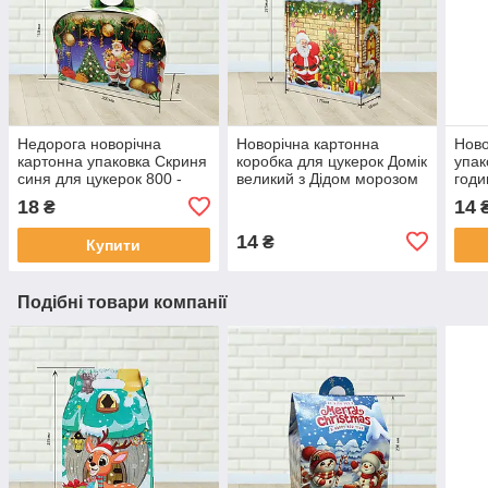
Недорога новорічна
Новорічна картонна
Ново
картонна упаковка Скриня
коробка для цукерок Домік
упак
синя для цукерок 800 -
великий з Дідом морозом
годи
900 г. Н37
жовта цегла 600-700 г. Н4
700 
18
14
₴
14
₴
Купити
Подібні товари компанії