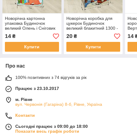
Новорічна картонна
Новорічна коробка для
Ново
упаковка Будиночок
цукерок Будиночок
коро
великий Олень і Сніговик
великий блакитний 1300 -
Верт
бірюзовий 600-700 г. Н9
1500 г. Н34_2
14
20
14
₴
₴
Купити
Купити
Про нас
100% позитивних з 74 відгуків за рік
Працює з 23.10.2017
м. Рівне
вул. Червонія (Гагаріна) 8-б, Рівне, Україна
Контакти
Сьогодні працює з 09:00 до 18:00
Показати весь графік роботи