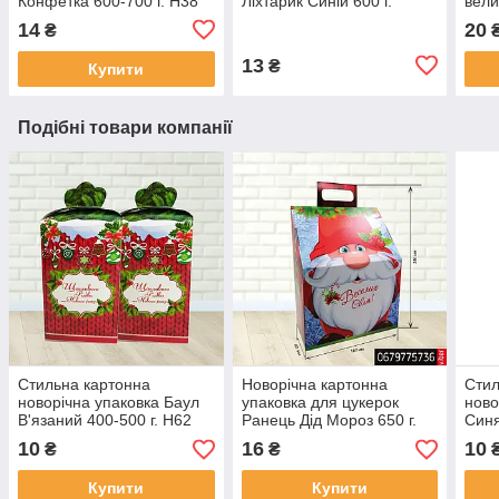
Конфетка 600-700 г. Н38
Ліхтарик Синій 600 г.
вели
г. Н
14
20
₴
13
₴
Купити
Подібні товари компанії
Стильна картонна
Новорічна картонна
Стил
новорічна упаковка Баул
упаковка для цукерок
ново
В'язаний 400-500 г. Н62
Ранець Дід Мороз 650 г.
Синя
Н48
10
16
10
₴
₴
Купити
Купити