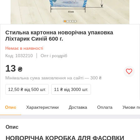
Стильна картонна новорічна упаковка
Ліхтарик Синій 600 г.
Немає в наявності
Код: 1032210
Опт і роздріб
13
₴
Мінімальна сума замовлення на сайті — 300 ₴
12,50 ₴
від 500 шт.
11 ₴
від 3000 шт.
Опис
Характеристики
Доставка
Оплата
Умови п
Опис
НОВОРІЧНА КОРОБКА ДЛЯ ФАСОВКИ