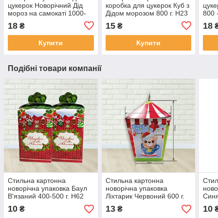
цукерок Новорічний Дід
коробка для цукерок Куб з
цуке
мороз на самокаті 1000-
Дідом морозом 800 г. Н23
800 
1300 г. Н28
18
15
18
₴
₴
Купити
Купити
Подібні товари компанії
Стильна картонна
Стильна картонна
Стил
новорічна упаковка Баул
новорічна упаковка
ново
В'язаний 400-500 г. Н62
Ліхтарик Червоний 600 г.
Синя
10
13
10
₴
₴