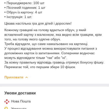
• Першоджерело: 100 шт
• Пісочний годинник: 1 шт
• Обруч із картону: 4 шт
• Інструкція: 1 шт.
Цікава настільна гра для дітей і дорослих!
Кожному гравцеві на голову вдається обруч, у який
вставлений картку з малюнком, яка видно всім гравцям, крім
того, на голову якого одягне обруч.
Треба відгадати, що саме намальовано на картинці.
У процесі відгадування можна використовувати питання з
допоміжних карток із запитаннями. Соперники водночас
можуть відповідати тільки "так" або "ні".
За кожну правильну відповідь гравець отримує бонусну фішку.
Перемагає той, хто першим збере 10 фішок.
Приховати
Умови доставки
Нова Пошта
Укрпошта