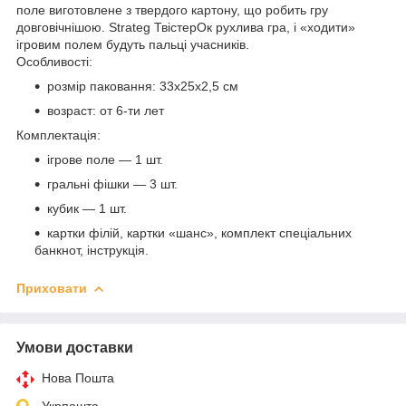
поле виготовлене з твердого картону, що робить гру
довговічнішою. Strateg ТвістерОк рухлива гра, і «ходити»
ігровим полем будуть пальці учасників.
Особливості:
розмір паковання: 33х25х2,5 см
возраст: от 6-ти лет
Комплектація:
ігрове поле — 1 шт.
гральні фішки — 3 шт.
кубик — 1 шт.
картки філій, картки «шанс», комплект спеціальних
банкнот, інструкція.
Приховати
Умови доставки
Нова Пошта
Укрпошта