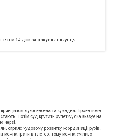
ротягом 14 днів
за рахунок покупця
їм принципом дуже весела та кумедна. Ігрове поле
 стають. Потім суд крутить рулетку, яка вказує на
о черзі.
зли, сприяє чудовому розвитку координації рухів,
ими можна грати в твістер, тому можна сміливо