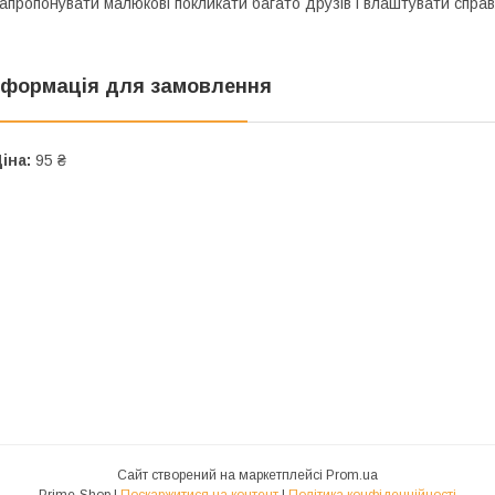
апропонувати малюкові покликати багато друзів і влаштувати справ
нформація для замовлення
іна:
95 ₴
Сайт створений на маркетплейсі
Prom.ua