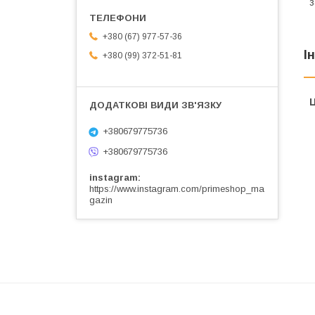
з
+380 (67) 977-57-36
І
+380 (99) 372-51-81
Ц
+380679775736
+380679775736
instagram
https://www.instagram.com/primeshop_ma
gazin