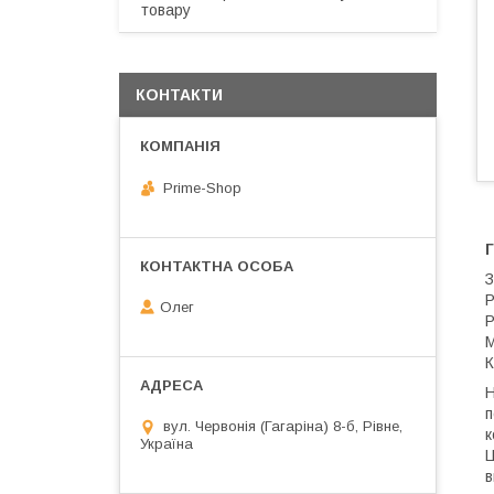
товару
КОНТАКТИ
Prime-Shop
Г
З
Р
Олег
Р
М
К
Н
п
вул. Червонія (Гагаріна) 8-б, Рівне,
к
Україна
Ц
в