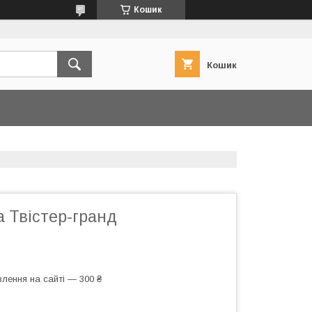
Кошик
Кошик
а Твістер-гранд
лення на сайті — 300 ₴