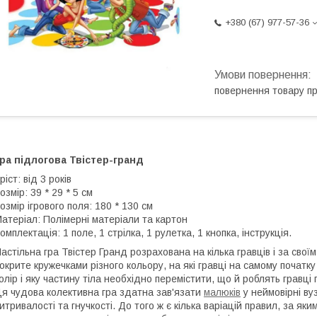
+380 (67) 977-57-36
повернення товару п
ра підлогова Твістер-гранд
ріст: від 3 років
озмір: 39 * 29 * 5 см
озмір ігрового поля: 180 * 130 см
атеріал: Полімерні матеріали та картон
омплектація: 1 поле, 1 стрілка, 1 рулетка, 1 кнопка, інструкція.
астільна гра Твістер Гранд розрахована на кілька гравців і за сво
окрите кружечками різного кольору, на які гравці на самому початку
олір і яку частину тіла необхідно перемістити, що й роблять гравці п
я чудова колективна гра здатна зав'язати
малюків
у неймовірні ву
итривалості та гнучкості. До того ж є кілька варіацій правил, за як