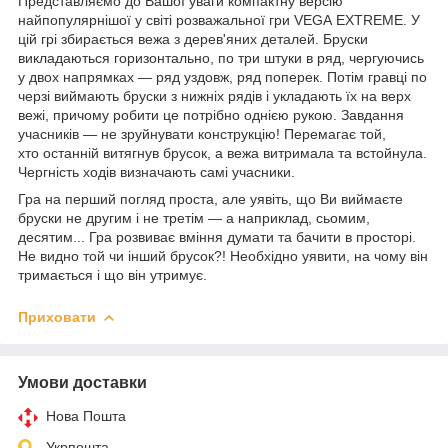
Представляємо до Вашої уваги компактну версію
найпопулярнішої у світі розважальної гри VEGA EXTREME. У
цій грі збирається вежа з дерев'яних деталей. Бруски
викладаються горизонтально, по три штуки в ряд, чергуючись
у двох напрямках — ряд уздовж, ряд поперек. Потім гравці по
черзі виймають бруски з нижніх рядів і укладають їх на верх
вежі, причому робити це потрібно однією рукою. Завдання
учасників — не зруйнувати конструкцію! Перемагає той,
хто останній витягнув брусок, а вежа витримала та встойнула.
Чергність ходів визначають самі учасники.
Гра на перший погляд проста, але уявіть, що Ви виймаєте
бруски не другим і не третім — а наприклад, сьомим,
десятим... Гра розвиває вміння думати та бачити в просторі.
Не видно той чи інший брусок?! Необхідно уявити, на чому він
тримається і що він утримує.
Приховати
Умови доставки
Нова Пошта
Укрпошта