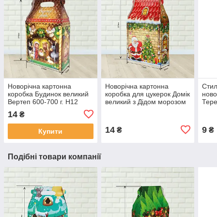
Новорічна картонна
Новорічна картонна
Стил
коробка Будинок великий
коробка для цукерок Домік
ново
Вертеп 600-700 г. Н12
великий з Дідом морозом
Тере
жовта цегла 600-700 г. Н4
черв
14
₴
14
9
₴
₴
Купити
Подібні товари компанії