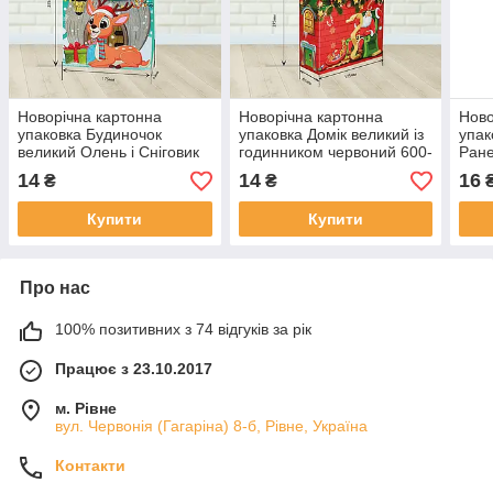
Новорічна картонна
Новорічна картонна
Ново
упаковка Будиночок
упаковка Домік великий із
упак
великий Олень і Сніговик
годинником червоний 600-
Ране
бірюзовий 600-700 г. Н9
700 г. Н7
Н48
14
14
16
₴
₴
Купити
Купити
Про нас
100% позитивних з 74 відгуків за рік
Працює з 23.10.2017
м. Рівне
вул. Червонія (Гагаріна) 8-б, Рівне, Україна
Контакти